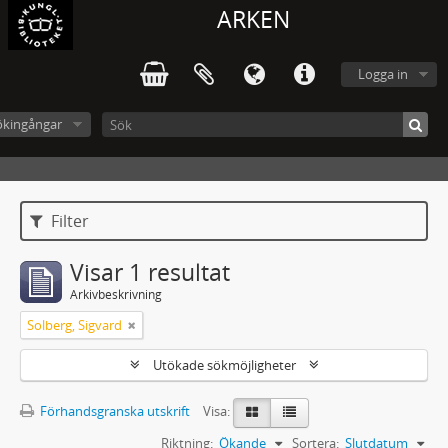
ARKEN
Logga in
ökingångar
Filter
Visar 1 resultat
Arkivbeskrivning
Solberg, Sigvard
Utökade sökmöjligheter
Förhandsgranska utskrift
Visa:
Riktning:
Ökande
Sortera:
Slutdatum