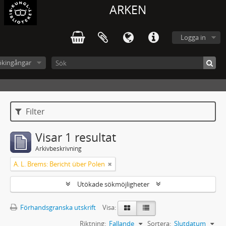
ARKEN
Logga in
ökingångar
Filter
Visar 1 resultat
Arkivbeskrivning
A. L. Brems: Bericht über Polen
Utökade sökmöjligheter
Förhandsgranska utskrift
Visa:
Riktning:
Fallande
Sortera:
Slutdatum