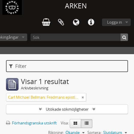
ARKEN
Logga in
ökingångar
Filter
Visar 1 resultat
Arkivbeskrivning
Carl Michael Bellman: Fredmans epistlar [Nechers ex.]. Ep. 1-50
Utökade sökmöjligheter
Förhandsgranska utskrift
Visa:
Riktning:
Ökande
Sortera:
Slutdatum