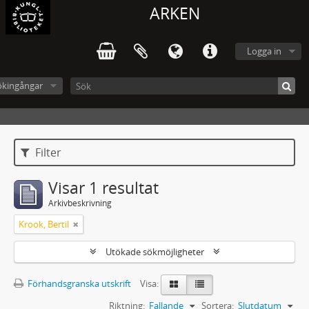
ARKEN
Logga in
ökingångar
Filter
Visar 1 resultat
Arkivbeskrivning
Krook, Bertil
Utökade sökmöjligheter
Förhandsgranska utskrift
Visa:
Riktning:
Fallande
Sortera:
Slutdatum