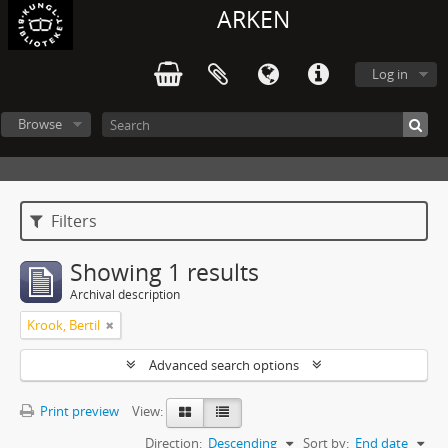
ARKEN
Log in
Browse
Filters
Showing 1 results
Archival description
Krook, Bertil
Advanced search options
Print preview
View:
Direction:
Descending
Sort by:
End date