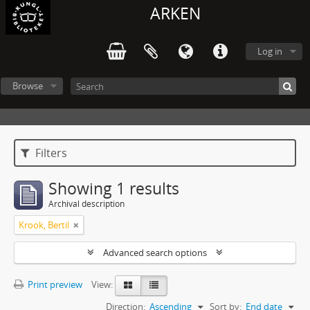
ARKEN
Log in
Browse
Filters
Showing 1 results
Archival description
Krook, Bertil
Advanced search options
Print preview
View:
Direction:
Ascending
Sort by:
End date