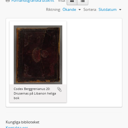
Förhandsgranska utskrift
Visa:
Riktning:
Ökande
Sortera:
Slutdatum
Codex Berggrenianus 20:
Drusernas på Libanon heliga
bok
Kungliga biblioteket
Kontakta oss