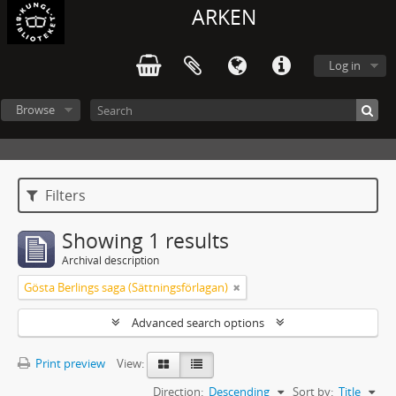
ARKEN
Log in
Browse
Filters
Showing 1 results
Archival description
Gösta Berlings saga (Sättningsförlagan)
Advanced search options
Print preview
View:
Direction:
Descending
Sort by:
Title