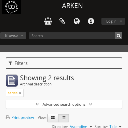
ARKEN
Log in
Browse
Filters
Showing 2 results
Archival description
series
Advanced search options
Print preview
View:
Direction:
Ascending
Sort by:
Title