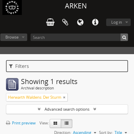
ARKEN
Log in
Browse
Filters
Showing 1 results
Archival description
Herwarth Waldens: Der Sturm
Advanced search options
Print preview
View:
Direction:
Ascending
Sort by:
Title