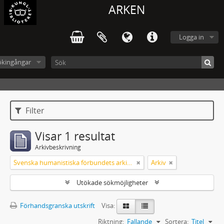
ARKEN
Logga in
ökingångar
Filter
Visar 1 resultat
Arkivbeskrivning
Svenska humanistiska förbundets arkiv: handlingar 2003-2012
Arkiv
Utökade sökmöjligheter
Förhandsgranska utskrift
Visa:
Riktning:
Fallande
Sortera:
Titel