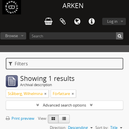
ARKEN
Log in
Browse
Filters
Showing 1 results
Archival description
Stålberg, Wilhelmina
Författare
Advanced search options
Print preview
View:
Direction:
Descending
Sort by:
Title