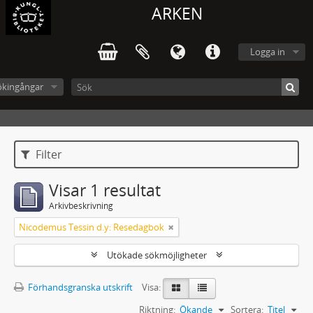
ARKEN
Logga in
ökingångar
Filter
Visar 1 resultat
Arkivbeskrivning
Nicodemus Tessin d.y: Resedagbok
Utökade sökmöjligheter
Förhandsgranska utskrift
Visa:
Riktning:
Ökande
Sortera:
Titel