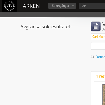
ARKEN
Sökingångar
V
Avgränsa sökresultatet:
A
Förhan
1 res