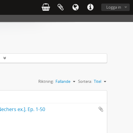
Logga in
r
Riktning:
Fallande
Sortera:
Titel
echers ex.]. Ep. 1-50