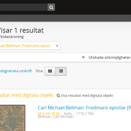
isar 1 resultat
rkivbeskrivning
Carl Michael Bellman: Fredmans epistlar [Nechers ex.]. Ep. 1-50
Utökade sökmöjlighete
dsgranska utskrift
Visa:
ultat med digitala objekt
Visa resultat med digitala objekt
Carl Michael Bellman: Fredmans epistlar [N
SE S-HS Vf 26
Arkiv
1770-1790
Bellman, Carl Michael