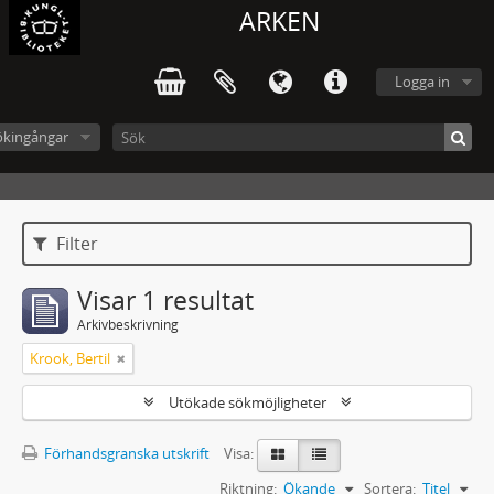
ARKEN
Logga in
ökingångar
Filter
Visar 1 resultat
Arkivbeskrivning
Krook, Bertil
Utökade sökmöjligheter
Förhandsgranska utskrift
Visa:
Riktning:
Ökande
Sortera:
Titel