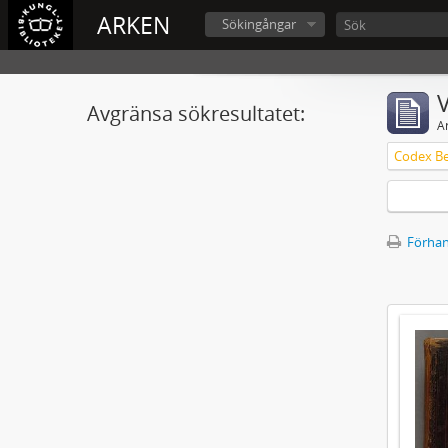
ARKEN
Sökingångar
V
Avgränsa sökresultatet:
A
Förhan