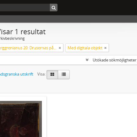
isar 1 resultat
rkivbeskrivning
Codex Berggrenianus 20: Drusernas på Libanon heliga bok
Med digitala objekt
Utökade sökmöjlighete
dsgranska utskrift
Visa: