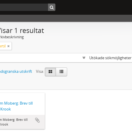
isar 1 resultat
rkivbeskrivning
rtil
Utökade sökmöjlighete
dsgranska utskrift
Visa:
lm Moberg: Brev till
l Krook
m Moberg: Brev till
 Krook