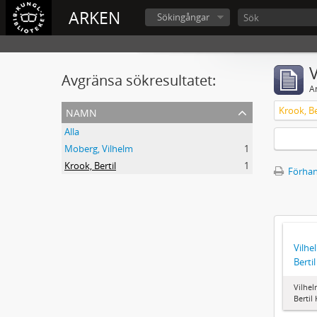
ARKEN
Sökingångar
V
Avgränsa sökresultatet:
A
namn
Krook, Be
Alla
Moberg, Vilhelm
1
Krook, Bertil
1
Förhan
Vilhe
Berti
Vilhel
Bertil