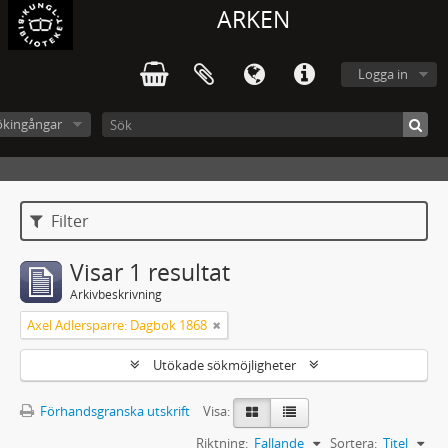
ARKEN
Logga in
ökingångar
Filter
Visar 1 resultat
Arkivbeskrivning
Axel Adlersparre: Dagbok 1868
Utökade sökmöjligheter
Förhandsgranska utskrift
Visa:
Riktning:
Fallande
Sortera:
Titel