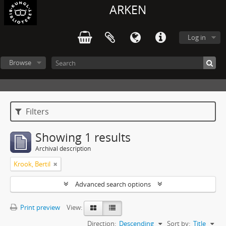
ARKEN
Log in
Browse
Filters
Showing 1 results
Archival description
Krook, Bertil
Advanced search options
Print preview
View:
Direction:
Descending
Sort by:
Title