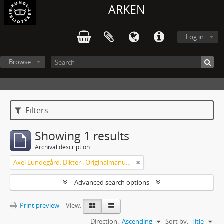
ARKEN
Log in
Browse
Filters
Showing 1 results
Archival description
Axel Lundegård: Dikter : Originalmanuskript
Advanced search options
Print preview
View:
Direction:
Ascending
Sort by:
Title