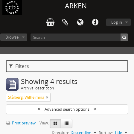
ARKEN
Log in
Browse
Filters
Showing 4 results
Archival description
Stålberg, Wilhelmina
Advanced search options
Print preview
View:
Direction:
Descending
Sort by:
Title