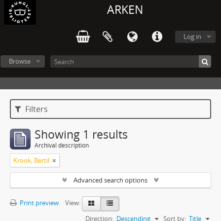
ARKEN
Log in
Browse
Filters
Showing 1 results
Archival description
Krook, Bertil
Advanced search options
Print preview
View:
Direction:
Descending
Sort by:
Title