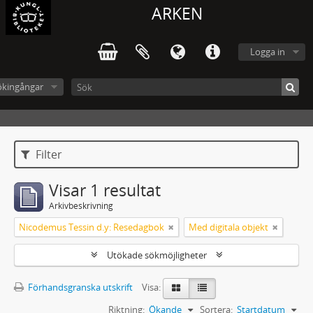
ARKEN
Logga in
ökingångar
Filter
Visar 1 resultat
Arkivbeskrivning
Nicodemus Tessin d.y: Resedagbok
Med digitala objekt
Utökade sökmöjligheter
Förhandsgranska utskrift
Visa:
Riktning:
Ökande
Sortera:
Startdatum