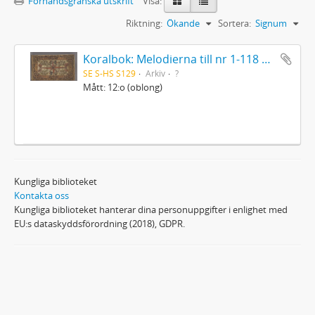
Förhandsgranska utskrift
Visa:
Riktning:
Ökande
Sortera:
Signum
Koralbok: Melodierna till nr 1-118 uti Gamla Psalmboken, enstämmigt satta
SE S-HS S129
Arkiv
?
Mått: 12:o (oblong)
Kungliga biblioteket
Kontakta oss
Kungliga biblioteket hanterar dina personuppgifter i enlighet med
EU:s dataskyddsförordning (2018), GDPR.