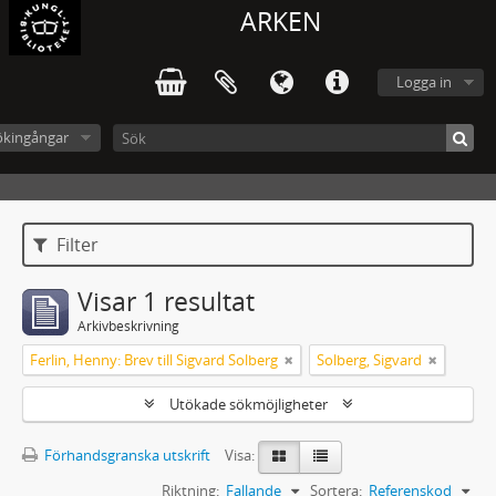
ARKEN
Logga in
ökingångar
Filter
Visar 1 resultat
Arkivbeskrivning
Ferlin, Henny: Brev till Sigvard Solberg
Solberg, Sigvard
Utökade sökmöjligheter
Förhandsgranska utskrift
Visa:
Riktning:
Fallande
Sortera:
Referenskod