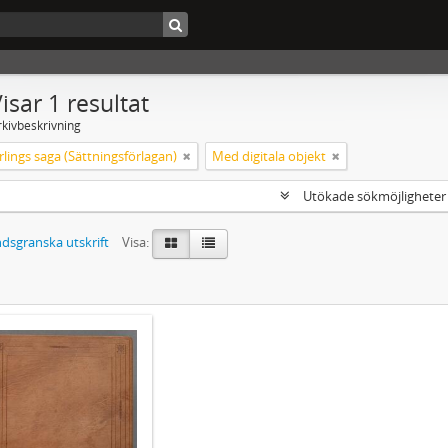
isar 1 resultat
rkivbeskrivning
lings saga (Sättningsförlagan)
Med digitala objekt
Utökade sökmöjlighete
dsgranska utskrift
Visa: