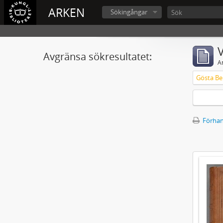
ARKEN
Sökingångar
V
Avgränsa sökresultatet:
A
Gösta Ber
Förhan