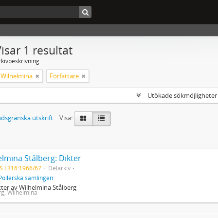
isar 1 resultat
rkivbeskrivning
, Wilhelmina
Författare
Utökade sökmöjlighete
dsgranska utskrift
Visa:
lmina Stålberg: Dikter
S L316:1966/67
Delarkiv
Pollerska samlingen
kter av Wilhelmina Stålberg
rg, Wilhelmina