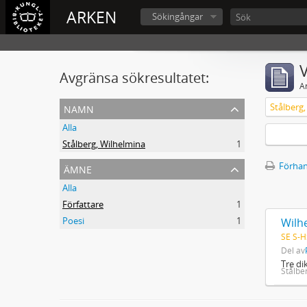
ARKEN
Sökingångar
V
Avgränsa sökresultatet:
A
namn
Stålberg
Alla
Stålberg, Wilhelmina
1
ämne
Förhan
Alla
Författare
1
Poesi
1
Wilhe
SE S-H
Del av
Tre di
Stålbe