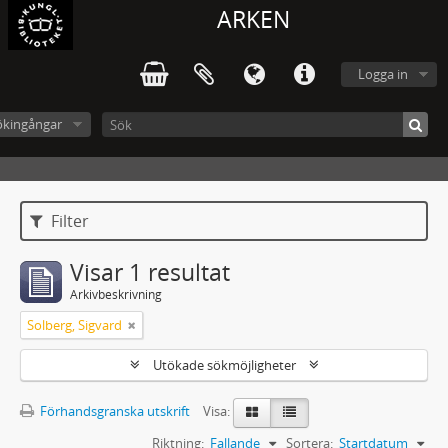
ARKEN
Logga in
ökingångar
Filter
Visar 1 resultat
Arkivbeskrivning
Solberg, Sigvard
Utökade sökmöjligheter
Förhandsgranska utskrift
Visa:
Riktning:
Fallande
Sortera:
Startdatum