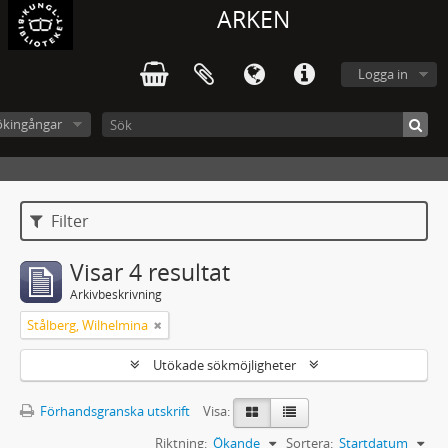
ARKEN
Logga in
ökingångar
Filter
Visar 4 resultat
Arkivbeskrivning
Stålberg, Wilhelmina
Utökade sökmöjligheter
Förhandsgranska utskrift
Visa:
Riktning:
Ökande
Sortera:
Startdatum