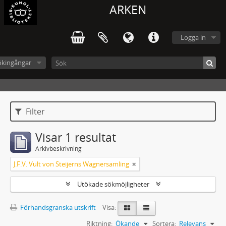
ARKEN
Logga in
ökingångar
Filter
Visar 1 resultat
Arkivbeskrivning
J.F.V. Vult von Steijerns Wagnersamling
Utökade sökmöjligheter
Förhandsgranska utskrift
Visa:
Riktning:
Ökande
Sortera:
Relevans