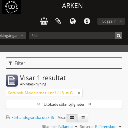
ARKEN
Logga in
ökingångar
Filter
Visar 1 resultat
Arkivbeskrivning
Koralbok: Melodierna till nr 1-118 uti Gamla Psalmboken, enstämmigt satta
Utökade sökmöjligheter
Förhandsgranska utskrift
Visa:
Riktning:
Fallande
Sortera:
Referenskod