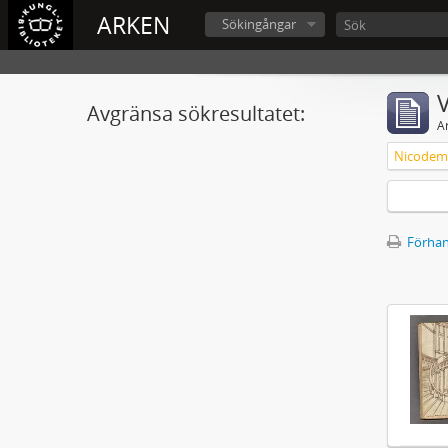
ARKEN
Sökingångar
V
Avgränsa sökresultatet:
A
Nicodemu
Förhan