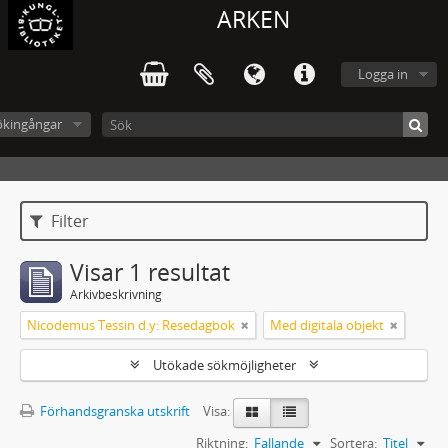
ARKEN
Logga in
ökingångar
Filter
Visar 1 resultat
Arkivbeskrivning
Nicodemus Tessin d.y: Resedagbok
Med digitala objekt
Utökade sökmöjligheter
Förhandsgranska utskrift
Visa:
Riktning:
Fallande
Sortera:
Titel