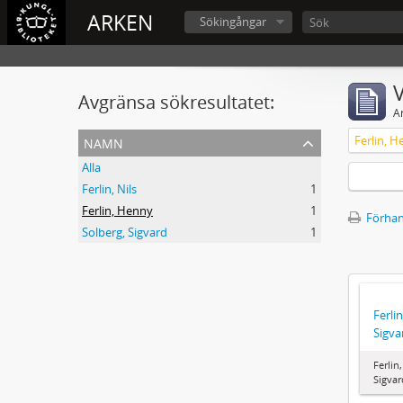
ARKEN
Sökingångar
V
Avgränsa sökresultatet:
A
namn
Ferlin, H
Alla
Ferlin, Nils
1
Ferlin, Henny
1
Förhan
Solberg, Sigvard
1
Ferlin
Sigva
Ferlin
Sigvar