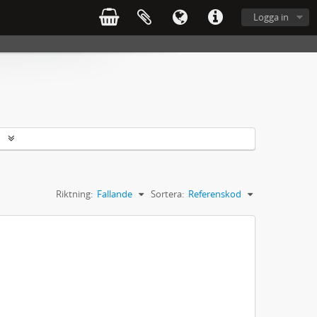
Logga in
r
Riktning:
Fallande
Sortera:
Referenskod