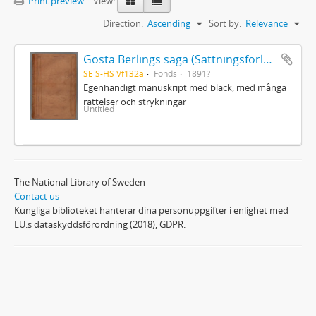
Print preview
View:
Direction:
Ascending
Sort by:
Relevance
Gösta Berlings saga (Sättningsförlagan)
SE S-HS Vf132a
Fonds
1891?
Egenhändigt manuskript med bläck, med många
rättelser och strykningar
Untitled
The National Library of Sweden
Contact us
Kungliga biblioteket hanterar dina personuppgifter i enlighet med
EU:s dataskyddsförordning (2018), GDPR.