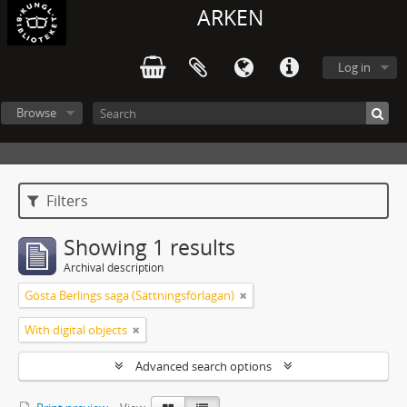
ARKEN
Log in
Browse
Filters
Showing 1 results
Archival description
Gösta Berlings saga (Sättningsförlagan)
With digital objects
Advanced search options