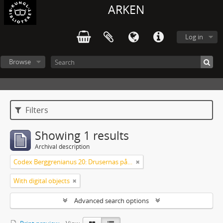
ARKEN
Log in
Browse
Filters
Showing 1 results
Archival description
Codex Berggrenianus 20: Drusernas på Libanon heliga bok
With digital objects
Advanced search options