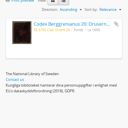
Print preview
View:
Direction:
Ascending
Sort by:
Relevance
Codex Berggrenianus 20: Drusernas på Libanon heliga bok
SE S-HS Cod. Orient 20
Fonds
ca 1690
The National Library of Sweden
Contact us
Kungliga biblioteket hanterar dina personuppgifter i enlighet med
EU:s dataskyddsförordning (2018), GDPR.