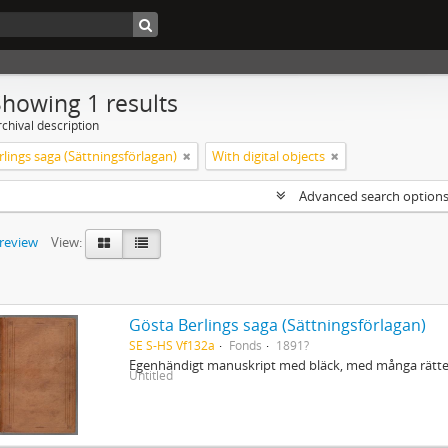
Showing 1 results
chival description
lings saga (Sättningsförlagan)
With digital objects
Advanced search option
preview
View:
Gösta Berlings saga (Sättningsförlagan)
SE S-HS Vf132a
Fonds
1891?
Egenhändigt manuskript med bläck, med många rättel
Untitled