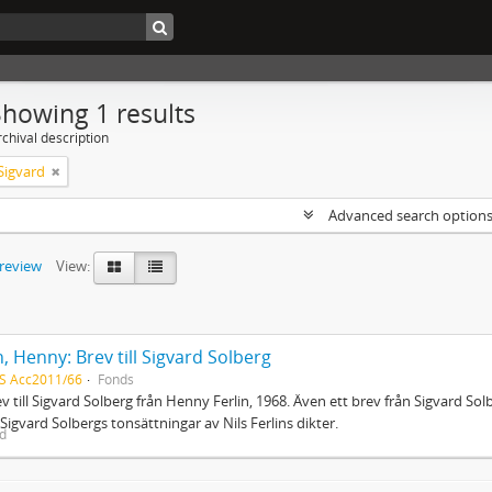
Showing 1 results
chival description
Sigvard
Advanced search option
preview
View:
n, Henny: Brev till Sigvard Solberg
S Acc2011/66
Fonds
ev till Sigvard Solberg från Henny Ferlin, 1968. Även ett brev från Sigvard Solbe
Sigvard Solbergs tonsättningar av Nils Ferlins dikter.
ed