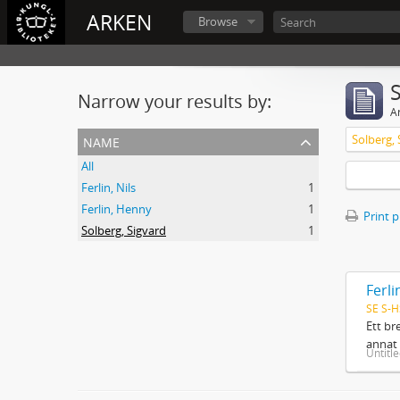
ARKEN
Browse
Narrow your results by:
Ar
name
Solberg, 
All
Ferlin, Nils
1
Ferlin, Henny
1
Print 
Solberg, Sigvard
1
Ferli
SE S-H
Ett br
annat 
Untitl