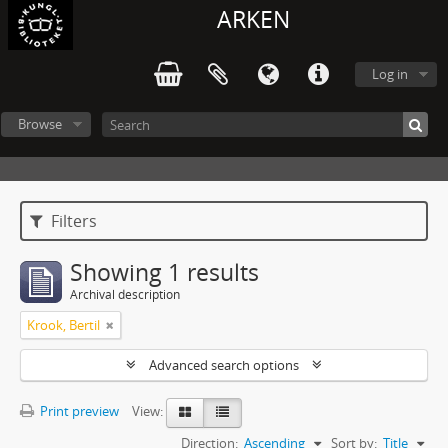
ARKEN
Log in
Browse
Filters
Showing 1 results
Archival description
Krook, Bertil
Advanced search options
Print preview
View:
Direction:
Ascending
Sort by:
Title