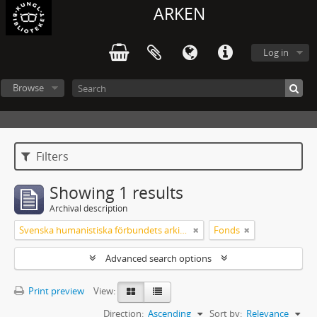
ARKEN
Log in
Browse
Filters
Showing 1 results
Archival description
Svenska humanistiska förbundets arkiv: handlingar 2003-2012
Fonds
Advanced search options
Print preview
View:
Direction:
Ascending
Sort by:
Relevance