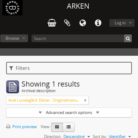
ARKEN
Log in
Browse
Filters
Showing 1 results
Archival description
Axel Lundegård: Dikter : Originalmanuskript
Advanced search options
Print preview
View:
Direction:
Descending
Sort by:
Identifier