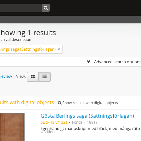
Showing 1 results
chival description
lings saga (Sättningsförlagan)
Advanced search option
preview
View:
ults with digital objects
Show results with digital objects
Gösta Berlings saga (Sättningsförlagan)
SE S-HS Vf132a
Fonds
1891?
Egenhändigt manuskript med bläck, med många rättel
Untitled