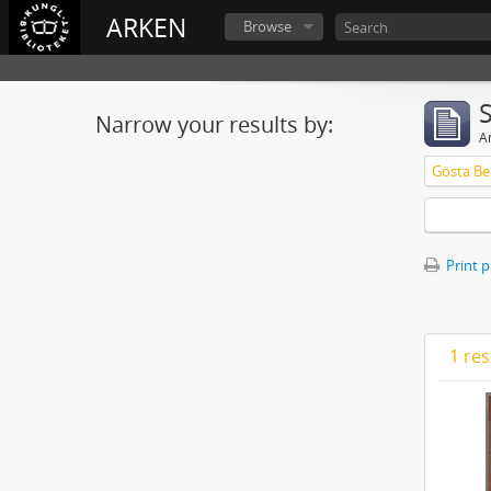
ARKEN
Browse
Narrow your results by:
Ar
Gösta Ber
Print 
1 res