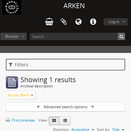
ARKEN
Log in
Browse
Filters
Showing 1 results
Archival description
Krook, Bertil
Advanced search options
Print preview
View:
Direction:
Ascending
Sort by:
Title