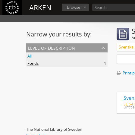
ARKEN
Browse
Narrow your results by:
Ar
level of description
All
Fonds
1
Print 
Sven
SE S-H
Untitl
The National Library of Sweden