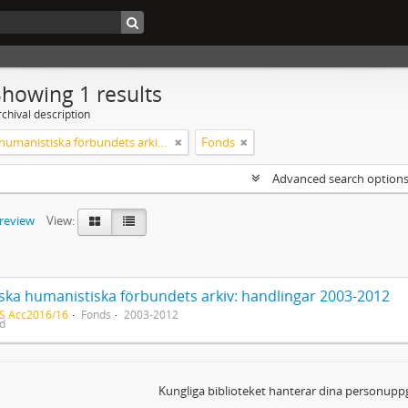
Showing 1 results
chival description
Svenska humanistiska förbundets arkiv: handlingar 2003-2012
Fonds
Advanced search option
preview
View:
ska humanistiska förbundets arkiv: handlingar 2003-2012
S Acc2016/16
Fonds
2003-2012
ed
Kungliga biblioteket hanterar dina personuppg