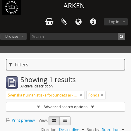
ARKEN
Log in
Browse
Filters
Showing 1 results
Archival description
Svenska humanistiska förbundets arkiv: handlingar 2003-2012
Fonds
Advanced search options
Print preview
View:
Direction:
Descending
Sort by:
Start date