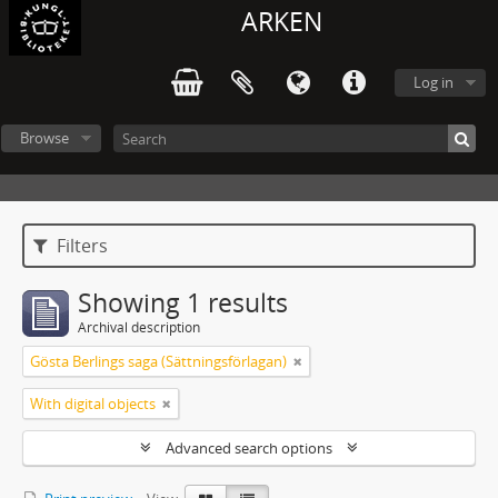
ARKEN
Log in
Browse
Filters
Showing 1 results
Archival description
Gösta Berlings saga (Sättningsförlagan)
With digital objects
Advanced search options