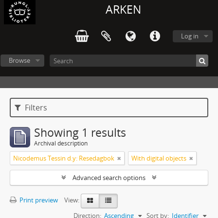
ARKEN
Log in
Browse
Filters
Showing 1 results
Archival description
Nicodemus Tessin d.y: Resedagbok
With digital objects
Advanced search options
Print preview
View:
Direction:
Ascending
Sort by:
Identifier