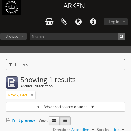
ARKEN
Log in
Browse
Filters
Showing 1 results
Archival description
Krook, Bertil
Advanced search options
Print preview
View:
Direction:
Ascending
Sort by:
Title