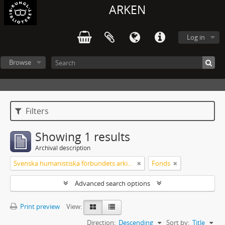
ARKEN
Log in
Browse
Filters
Showing 1 results
Archival description
Svenska humanistiska förbundets arkiv: handlingar 2003-2012
Fonds
Advanced search options
Print preview
View:
Direction:
Descending
Sort by:
Title