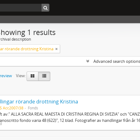
Showing 1 results
chival description
ar rörande drottning Kristina
Advanced search option
preview
View:
lingar rörande drottning Kristina
S Acc2007/38
Fonds
ift av:" ALLA SACRA REAL MAESTA DI CRISTINA REGINA DI SVEZIA" och "CAN
anoscritto fondo varia 48 (622)", 12 blad. Fotografier av handlingar från år 16
ed