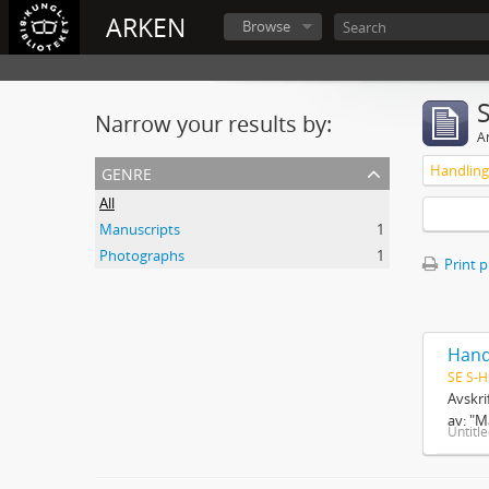
ARKEN
Browse
Narrow your results by:
Ar
genre
Handling
All
Manuscripts
1
Photographs
1
Print 
Hand
SE S-H
Avskr
av: "M
Untitl